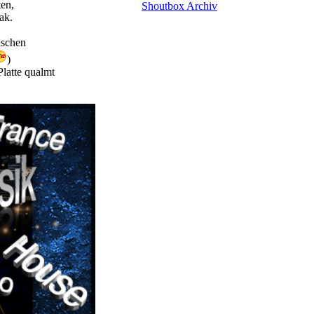
ten,
Shoutbox Archiv
ak.
nschen
)
Platte qualmt