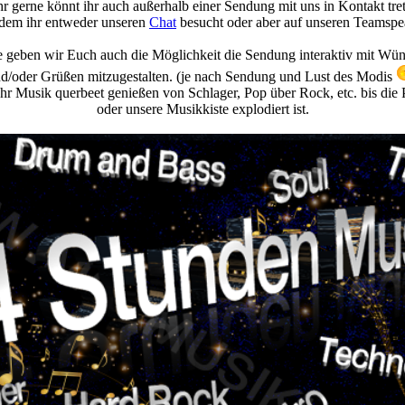
r gerne könnt ihr auch außerhalb einer Sendung mit uns in Kontakt tre
 dem ihr entweder unseren
Chat
besucht oder aber auf unseren Teamspe
 geben wir Euch auch die Möglichkeit die Sendung interaktiv mit Wü
d/oder Grüßen mitzugestalten. (je nach Sendung und Lust des Modis
hr Musik querbeet genießen von Schlager, Pop über Rock, etc. bis die 
oder unsere Musikkiste explodiert ist.