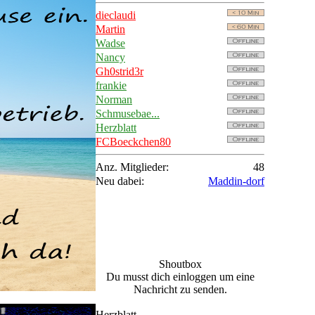
dieclaudi
Martin
Wadse
Nancy
Gh0strid3r
frankie
Norman
Schmusebae...
Herzblatt
FCBoeckchen80
Anz. Mitglieder:
48
Neu dabei:
Maddin-dorf
Shoutbox
Du musst dich einloggen um eine
Nachricht zu senden.
Herzblatt