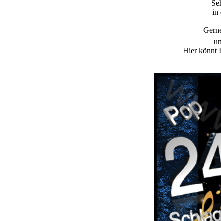
Seh
in
Gerne
un
Hier könnt I