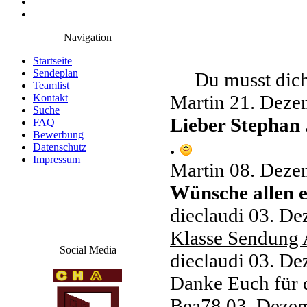
Navigation
Startseite
Sendeplan
Du musst dich
Teamlist
Martin
21. Deze
Kontakt
Suche
Lieber Stephan 
FAQ
Bewerbung
.
Datenschutz
Impressum
Martin
08. Deze
Wünsche allen 
dieclaudi
03. De
Klasse Sendung 
Social Media
dieclaudi
03. De
Danke Euch für
Bea78
03. Dezem