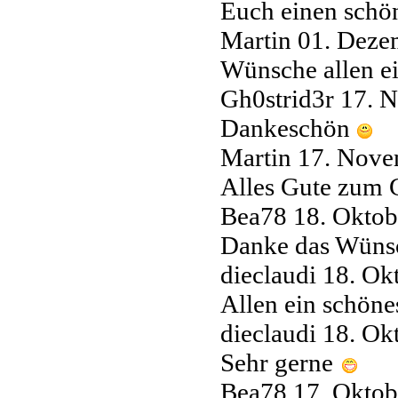
Euch einen schön
Martin
01. Deze
Wünsche allen e
Gh0strid3r
17. 
Dankeschön
Martin
17. Nove
Alles Gute zum G
Bea78
18. Oktob
Danke das Wüns
dieclaudi
18. Ok
Allen ein schön
dieclaudi
18. Ok
Sehr gerne
Bea78
17. Oktob