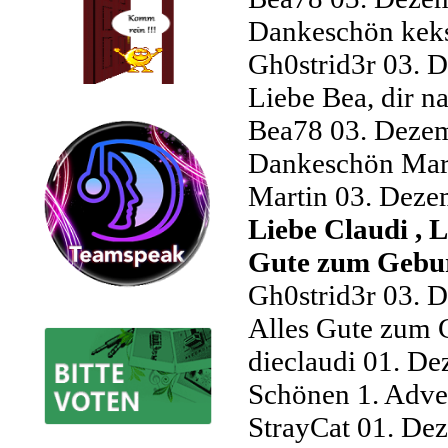
Dankeschön kek
Gh0strid3r
03. D
Liebe Bea, dir n
Bea78
03. Dezem
Dankeschön Mar
Martin
03. Deze
Liebe Claudi , 
Gute zum Gebu
Gh0strid3r
03. D
Alles Gute zum G
dieclaudi
01. De
Schönen 1. Adven
StrayCat
01. Dez